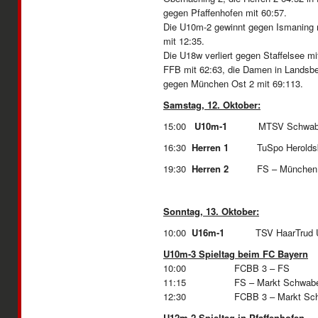
gegen Pfaffenhofen mit 60:57.
Die U10m-2 gewinnt gegen Ismaning m
mit 12:35.
Die U18w verliert gegen Staffelsee m
FFB mit 62:63, die Damen in Landsbe
gegen München Ost 2 mit 69:113.
Samstag, 12. Oktober:
15:00
U10m-1
MTSV Schwabin
16:30
Herren 1
TuSpo Heroldsb
19:30
Herren 2
FS – Münch
Sonntag, 13. Oktober:
10:00
U16m-1
TSV HaarTrud Uni
U10m-3 Spieltag beim FC Bayern
10:00 FCBB 3 – FS
11:15 FS – Markt Sc
12:30 FCBB 3 – Markt Sch
U12m-2 Spieltag in Pfaffenhofen