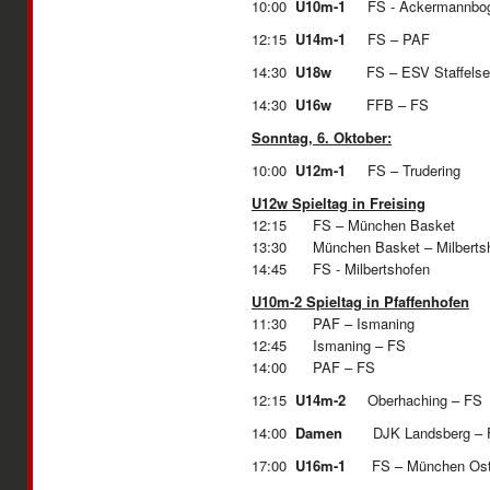
10:00
U10m-1
FS - Ackermannbo
12:15
U14m-1
FS –
14:30
U18w
FS – ESV St
14:30
U16w
FFB – FS
Sonntag, 6. Oktober:
10:00
U12m-1
FS – Tru
U12w Spieltag in Freising
12:15 FS – München Basket
13:30 München Basket – Milberts
14:45 FS - Milbertshof
U10m-2 Spieltag in Pfaffenhofen
11:30 PAF – Ismaning
12:45 Ismaning – FS
14:00 PAF – FS
12:15
U14m-2
Oberhaching – 
14:00
Damen
DJK Landsberg –
17:00
U16m-1
FS – Münch