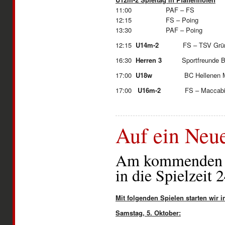
11:00 PAF – FS
12:15 FS – Poing
13:30 PAF – Poing
12:15
U14m-2
FS – TS
16:30
Herren 3
Sportfreunde BiH
17:00
U18w
BC Hellenen 
17:00
U16m-2
FS – Maccab
Auf ein Neu
Am kommenden W
in die Spielzeit 
Mit folgenden Spielen starten wir i
Samstag, 5. Oktober: