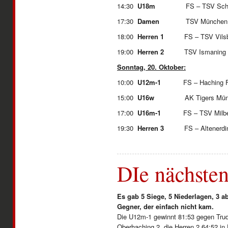
14:30
U18m
FS – TSV Sc
17:30
Damen
TSV München O
18:00
Herren 1
FS – TSV Vi
19:00
Herren 2
TSV Ismaning 
Sonntag, 20. Oktober:
10:00
U12m-1
FS – Hachi
15:00
U16w
AK Tigers Münch
17:00
U16m-1
FS – TSV Milb
19:30
Herren 3
FS – Alt
DIe nächsten
Es gab 5 Siege, 5 Niederlagen, 3 a
Gegner, der einfach nicht kam.
Die U12m-1 gewinnt 81:53 gegen Trud
Oberhaching 2, die Herren 2 64:52 in