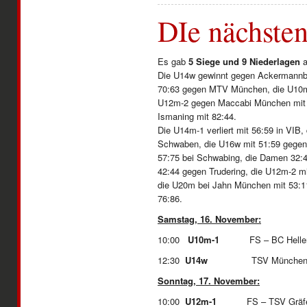
DIe nächsten
Es gab
5 Siege und 9 Niederlagen
a
Die U14w gewinnt gegen Ackermannbo
70:63 gegen MTV München, die U10m-1
U12m-2 gegen Maccabi München mit 
Ismaning mit 82:44.
Die U14m-1 verliert mit 56:59 in VIB,
Schwaben, die U16w mit 51:59 gegen 
57:75 bei Schwabing, die Damen 32:4
42:44 gegen Trudering, die U12m-2 m
die U20m bei Jahn München mit 53:11
76:86.
Samstag, 16. November:
10:00
U10m-1
FS – BC Hell
12:30
U14w
TSV München O
Sonntag, 17. November:
10:00
U12m-1
FS – TSV G