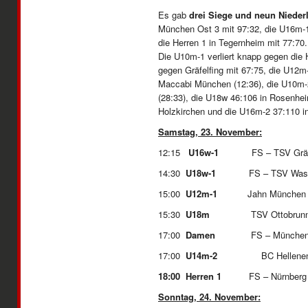
Es gab
drei Siege und neun Nieder
München Ost 3 mit 97:32, die U16m-1
die Herren 1 in Tegernheim mit 77:70.
Die U10m-1 verliert knapp gegen die 
gegen Gräfelfing mit 67:75, die U12m
Maccabi München (12:36), die U10m-
(28:33), die U18w 46:106 in Rosenhei
Holzkirchen und die U16m-2 37:110 i
Samstag, 23. November:
12:15
U16w-1
FS – TSV G
14:30
U18w-1
FS – TSV Wa
15:00
U12m-1
Jahn Münche
15:30
U18m
TSV Ottobrunn 
17:00
Damen
FS – München
17:00
U14m-2
BC Hellenen Mü
18:00 Herren 1
FS – Nürnberg
Sonntag, 24. November: