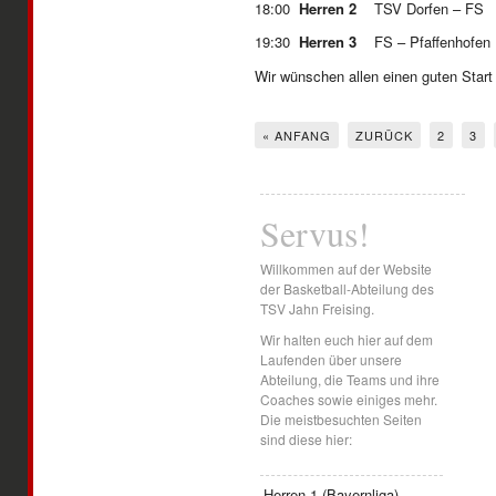
18:00
Herren 2
TSV Dorfen –
19:30
Herren 3
FS – Pfaffe
Wir wünschen allen einen guten Start
« ANFANG
ZURÜCK
2
3
Servus!
Willkommen auf der Website
der Basketball-Abteilung des
TSV Jahn Freising.
Wir halten euch hier auf dem
Laufenden über unsere
Abteilung, die Teams und ihre
Coaches sowie einiges mehr.
Die meistbesuchten Seiten
sind diese hier:
Herren 1 (Bayernliga)