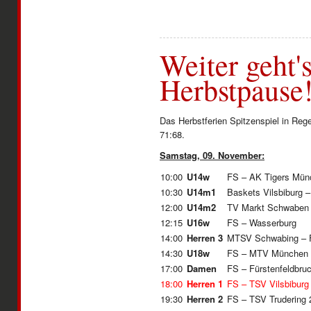
Weiter geht'
Herbstpause
Das Herbstferien Spitzenspiel in Reg
71:68.
Samstag, 09. November:
10:00
U14w
FS – AK Tigers Mün
10:30
U14m1
Baskets Vilsbiburg 
12:00
U14m2
TV Markt Schwaben
12:15
U16w
FS – Wasserburg
14:00
Herren 3
MTSV Schwabing – 
14:30
U18w
FS – MTV München
17:00
Damen
FS – Fürstenfeldbru
18:00
Herren 1
FS – TSV Vilsbibur
19:30
Herren 2
FS – TSV Trudering 